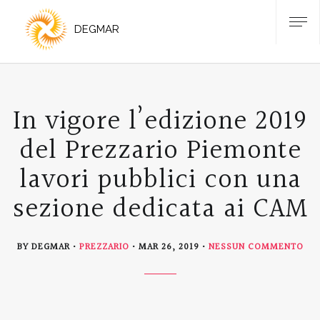
In vigore l’edizione 2019
del Prezzario Piemonte
lavori pubblici con una
sezione dedicata ai CAM
SU
BY DEGMAR
PREZZARIO
MAR 26, 2019
NESSUN COMMENTO
IN
VIG
L’E
201
DE
PRE
PI